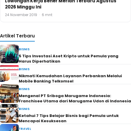
Lowongan Kerja Bener Meriah Terbaru Agustus
2026 Minggu Ini
24 November 2019
·
6 mnt
Artikel Terbaru
BISNIS
5 Tips Investasi Aset Kripto untuk Pemula yang
Harus Diperhatikan
BISNIS
Nikmati Kemudahan Layanan Perbankan Melalui
Mobile Banking Telkomsel
BISNIS
Mengenal PT Sriboga Marugame Indonesia:
Franchisee Utama dari Marugame Udon di Indonesia
BISNIS
Ketahui 7 Tips Belajar Bisnis bagi Pemula untuk
Mencapai Kesuksesan
TRAVEL