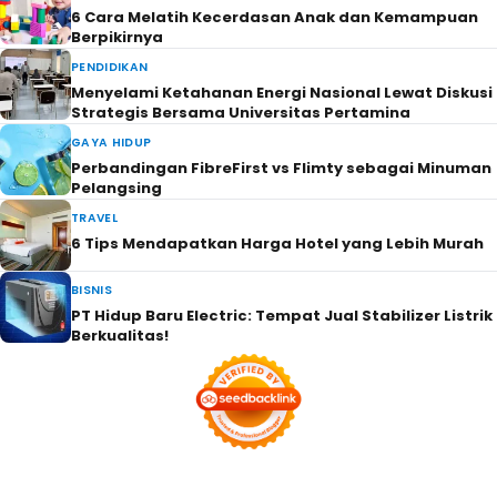
6 Cara Melatih Kecerdasan Anak dan Kemampuan
Berpikirnya
PENDIDIKAN
Menyelami Ketahanan Energi Nasional Lewat Diskusi
Strategis Bersama Universitas Pertamina
GAYA HIDUP
Perbandingan FibreFirst vs Flimty sebagai Minuman
Pelangsing
TRAVEL
6 Tips Mendapatkan Harga Hotel yang Lebih Murah
BISNIS
PT Hidup Baru Electric: Tempat Jual Stabilizer Listrik
Berkualitas!