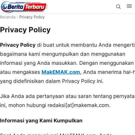
Beranda
Privacy Policy
Privacy Policy
Privacy Policy
di buat untuk membantu Anda mengerti
bagaimana kami mengumpulkan dan menggunakan
informasi yang Anda masukkan. Dengan menggunakan
atau mengakses
MakEMAK.com
, Anda menerima hal-h
yang didefinisikan dalam Privacy Policy ini.
Jika Anda ada pertanyaan atau saran tentang pernyat
ini, mohon hubungi redaksi[at]makemak.com.
Informasi yang Kami Kumpulkan