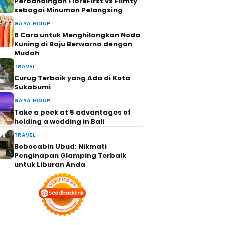
Perbandingan FibreFirst vs Flimty
sebagai Minuman Pelangsing
GAYA HIDUP
6 Cara untuk Menghilangkan Noda
Kuning di Baju Berwarna dengan
Mudah
TRAVEL
Curug Terbaik yang Ada di Kota
Sukabumi
GAYA HIDUP
Take a peek at 5 advantages of
holding a wedding in Bali
TRAVEL
Bobocabin Ubud: Nikmati
Penginapan Glamping Terbaik
untuk Liburan Anda