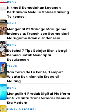
BISNIS
Nikmati Kemudahan Layanan
Perbankan Melalui Mobile Banking
Telkomsel
BISNIS
Mengenal PT Sriboga Marugame
Indonesia: Franchisee Utama dari
Marugame Udon di Indonesia
BISNIS
Ketahui 7 Tips Belajar Bisnis bagi
Pemula untuk Mencapai
Kesuksesan
TRAVEL
San Terra de La Fonte, Tempat
Wisata Kekinian ala Eropa di
Malang
BISNIS
Mengulik 4 Produk Digital Platform
untuk Bantu Transformasi Bisnis di
Era Modern
RUMAH & PROPERTI