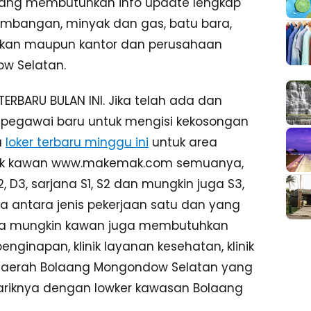
dang membutuhkan info update lengkap
tambangan, minyak dan gas, batu bara,
dikan maupun kantor dan perusahaan
w Selatan.
ARU BULAN INI. Jika telah ada dan
pegawai baru untuk mengisi kekosongan
a
loker terbaru minggu ini
untuk area
tuk kawan www.makemak.com semuanya,
2, D3, sarjana S1, S2 dan mungkin juga S3,
a antara jenis pekerjaan satu dan yang
ahwa mungkin kawan juga membutuhkan
enginapan, klinik layanan kesehatan, klinik
i daerah Bolaang Mongondow Selatan yang
menariknya dengan lowker kawasan Bolaang