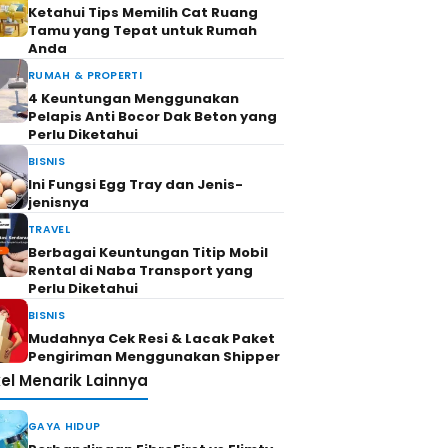
Ketahui Tips Memilih Cat Ruang
Tamu yang Tepat untuk Rumah
Anda
RUMAH & PROPERTI
4 Keuntungan Menggunakan
Pelapis Anti Bocor Dak Beton yang
Perlu Diketahui
BISNIS
Ini Fungsi Egg Tray dan Jenis-
jenisnya
TRAVEL
Berbagai Keuntungan Titip Mobil
Rental di Naba Transport yang
Perlu Diketahui
BISNIS
Mudahnya Cek Resi & Lacak Paket
Pengiriman Menggunakan Shipper
kel Menarik Lainnya
GAYA HIDUP