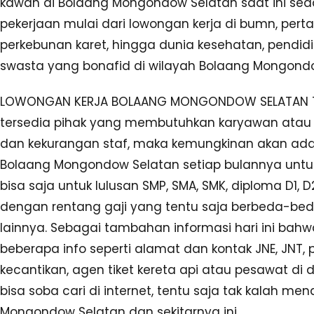
kawan di Bolaang Mongondow Selatan saat ini se
pekerjaan mulai dari lowongan kerja di bumn, per
perkebunan karet, hingga dunia kesehatan, pendi
swasta yang bonafid di wilayah Bolaang Mongondo
LOWONGAN KERJA BOLAANG MONGONDOW SELATAN TERB
tersedia pihak yang membutuhkan karyawan atau 
dan kekurangan staf, maka kemungkinan akan ad
Bolaang Mongondow Selatan setiap bulannya un
bisa saja untuk lulusan SMP, SMA, SMK, diploma D1, D
dengan rentang gaji yang tentu saja berbeda-bed
lainnya. Sebagai tambahan informasi hari ini b
beberapa info seperti alamat dan kontak JNE, JNT, p
kecantikan, agen tiket kereta api atau pesawat d
bisa soba cari di internet, tentu saja tak kalah 
Mongondow Selatan dan sekitarnya ini.