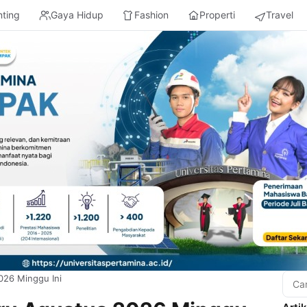
nting
Gaya Hidup
Fashion
Properti
Travel
026 Minggu Ini