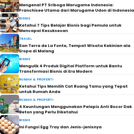
Mengenal PT Sriboga Marugame Indonesia:
Franchisee Utama dari Marugame Udon di Indonesia
BISNIS
Ketahui 7 Tips Belajar Bisnis bagi Pemula untuk
Mencapai Kesuksesan
TRAVEL
San Terra de La Fonte, Tempat Wisata Kekinian ala
Eropa di Malang
BISNIS
Mengulik 4 Produk Digital Platform untuk Bantu
Transformasi Bisnis di Era Modern
RUMAH & PROPERTI
Ketahui Tips Memilih Cat Ruang Tamu yang Tepat
untuk Rumah Anda
RUMAH & PROPERTI
4 Keuntungan Menggunakan Pelapis Anti Bocor Dak
Beton yang Perlu Diketahui
BISNIS
Ini Fungsi Egg Tray dan Jenis-jenisnya