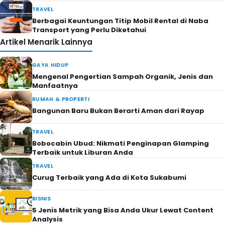
TRAVEL
Berbagai Keuntungan Titip Mobil Rental di Naba
Transport yang Perlu Diketahui
Artikel Menarik Lainnya
GAYA HIDUP
Mengenal Pengertian Sampah Organik, Jenis dan
Manfaatnya
RUMAH & PROPERTI
Bangunan Baru Bukan Berarti Aman dari Rayap
TRAVEL
Bobocabin Ubud: Nikmati Penginapan Glamping
Terbaik untuk Liburan Anda
TRAVEL
Curug Terbaik yang Ada di Kota Sukabumi
BISNIS
5 Jenis Metrik yang Bisa Anda Ukur Lewat Content
Analysis