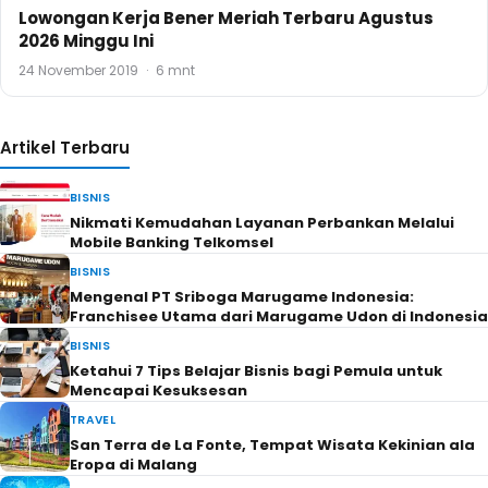
Lowongan Kerja Bener Meriah Terbaru Agustus
2026 Minggu Ini
24 November 2019
·
6 mnt
Artikel Terbaru
BISNIS
Nikmati Kemudahan Layanan Perbankan Melalui
Mobile Banking Telkomsel
BISNIS
Mengenal PT Sriboga Marugame Indonesia:
Franchisee Utama dari Marugame Udon di Indonesia
BISNIS
Ketahui 7 Tips Belajar Bisnis bagi Pemula untuk
Mencapai Kesuksesan
TRAVEL
San Terra de La Fonte, Tempat Wisata Kekinian ala
Eropa di Malang