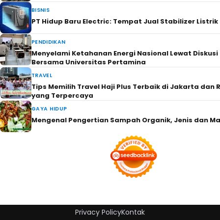
BISNIS
PT Hidup Baru Electric: Tempat Jual Stabilizer Listrik
PENDIDIKAN
Menyelami Ketahanan Energi Nasional Lewat Diskusi 
Bersama Universitas Pertamina
TRAVEL
Tips Memilih Travel Haji Plus Terbaik di Jakarta da
yang Terpercaya
GAYA HIDUP
Mengenal Pengertian Sampah Organik, Jenis dan M
Privacy Policy
Kontak