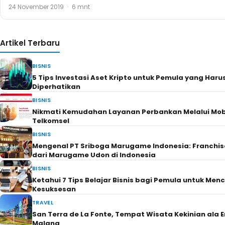
24 November 2019
·
6 mnt
Artikel Terbaru
BISNIS
5 Tips Investasi Aset Kripto untuk Pemula yang Haru
Diperhatikan
BISNIS
Nikmati Kemudahan Layanan Perbankan Melalui Mob
Telkomsel
BISNIS
Mengenal PT Sriboga Marugame Indonesia: Franchi
dari Marugame Udon di Indonesia
BISNIS
Ketahui 7 Tips Belajar Bisnis bagi Pemula untuk Men
Kesuksesan
TRAVEL
San Terra de La Fonte, Tempat Wisata Kekinian ala E
Malang