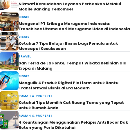
Nikmati Kemudahan Layanan Perbankan Melalui
Mobile Banking Telkomsel
BISNIS
Mengenal PT Sriboga Marugame Indonesia:
Franchisee Utama dari Marugame Udon di Indonesia
BISNIS
Ketahui 7 Tips Belajar Bisnis bagi Pemula untuk
Mencapai Kesuksesan
TRAVEL
San Terra de La Fonte, Tempat Wisata Kekinian ala
Eropa di Malang
BISNIS
Mengulik 4 Produk Digital Platform untuk Bantu
Transformasi Bisnis di Era Modern
RUMAH & PROPERTI
Ketahui Tips Memilih Cat Ruang Tamu yang Tepat
untuk Rumah Anda
RUMAH & PROPERTI
4 Keuntungan Menggunakan Pelapis Anti Bocor Dak
Beton yang Perlu Diketahui