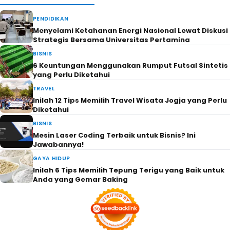
PENDIDIKAN
Menyelami Ketahanan Energi Nasional Lewat Diskusi
Strategis Bersama Universitas Pertamina
BISNIS
6 Keuntungan Menggunakan Rumput Futsal Sintetis
yang Perlu Diketahui
TRAVEL
Inilah 12 Tips Memilih Travel Wisata Jogja yang Perlu
Diketahui
BISNIS
Mesin Laser Coding Terbaik untuk Bisnis? Ini
Jawabannya!
GAYA HIDUP
Inilah 6 Tips Memilih Tepung Terigu yang Baik untuk
Anda yang Gemar Baking