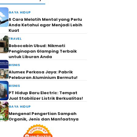
GAYA HIDUP
6 Cara Melatih Mental yang Perlu
Anda Ketahui agar Menjadi Lebih
Kuat
TRAVEL
Bobocabin Ubud: Nikmati
Penginapan Glamping Terbaik
untuk Liburan Anda
BISNIS
Alumex Perkasa Jaya: Pabrik
Peleburan Aluminium Bermutu!
BISNIS
PT Hidup Baru Electric: Tempat
Jual Stabilizer Listrik Berkualitas!
GAYA HIDUP
Mengenal Pengertian Sampah
Organik, Jenis dan Manfaatnya