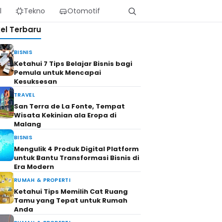
l
Tekno
Otomotif
kel Terbaru
BISNIS
Ketahui 7 Tips Belajar Bisnis bagi
Pemula untuk Mencapai
Kesuksesan
TRAVEL
San Terra de La Fonte, Tempat
Wisata Kekinian ala Eropa di
Malang
BISNIS
Mengulik 4 Produk Digital Platform
untuk Bantu Transformasi Bisnis di
Era Modern
RUMAH & PROPERTI
Ketahui Tips Memilih Cat Ruang
Tamu yang Tepat untuk Rumah
Anda