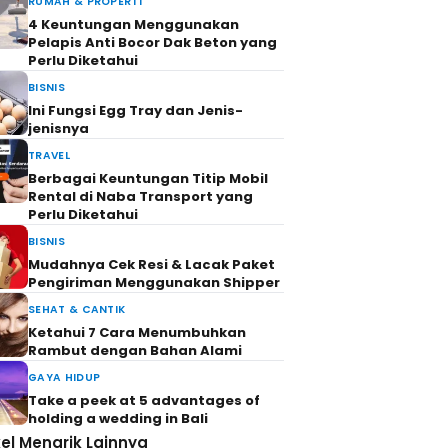
RUMAH & PROPERTI
4 Keuntungan Menggunakan
Pelapis Anti Bocor Dak Beton yang
Perlu Diketahui
BISNIS
Ini Fungsi Egg Tray dan Jenis-
jenisnya
TRAVEL
Berbagai Keuntungan Titip Mobil
Rental di Naba Transport yang
Perlu Diketahui
BISNIS
Mudahnya Cek Resi & Lacak Paket
Pengiriman Menggunakan Shipper
SEHAT & CANTIK
Ketahui 7 Cara Menumbuhkan
Rambut dengan Bahan Alami
GAYA HIDUP
Take a peek at 5 advantages of
holding a wedding in Bali
kel Menarik Lainnya