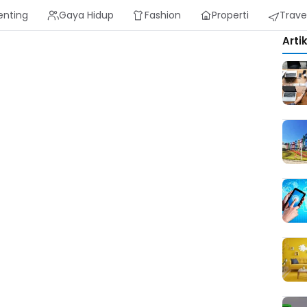
enting
Gaya Hidup
Fashion
Properti
Trave
Arti