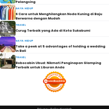
Pelangsing
GAYA HIDUP
6 Cara untuk Menghilangkan Noda Kuning di Baju
Berwarna dengan Mudah
TRAVEL
Curug Terbaik yang Ada di Kota Sukabumi
GAYA HIDUP
Take a peek at 5 advantages of holding a wedding
in Bali
TRAVEL
Bobocabin Ubud: Nikmati Penginapan Glamping
Terbaik untuk Liburan Anda