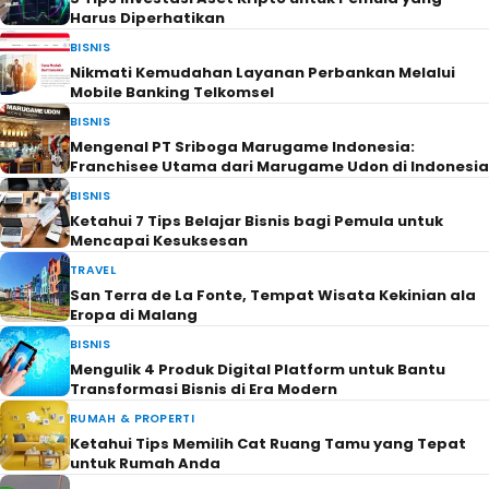
Harus Diperhatikan
BISNIS
Nikmati Kemudahan Layanan Perbankan Melalui
Mobile Banking Telkomsel
BISNIS
Mengenal PT Sriboga Marugame Indonesia:
Franchisee Utama dari Marugame Udon di Indonesia
BISNIS
Ketahui 7 Tips Belajar Bisnis bagi Pemula untuk
Mencapai Kesuksesan
TRAVEL
San Terra de La Fonte, Tempat Wisata Kekinian ala
Eropa di Malang
BISNIS
Mengulik 4 Produk Digital Platform untuk Bantu
Transformasi Bisnis di Era Modern
RUMAH & PROPERTI
Ketahui Tips Memilih Cat Ruang Tamu yang Tepat
untuk Rumah Anda