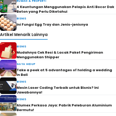
RUMAH & PROPERTI
4 Keuntungan Menggunakan Pelapis Anti Bocor Dak
Beton yang Perlu Diketahui
BISNIS
Ini Fungsi Egg Tray dan Jenis-jenisnya
Artikel Menarik Lainnya
BISNIS
Mudahnya Cek Resi & Lacak Paket Pengiriman
Menggunakan Shipper
GAYA HIDUP
Take a peek at 5 advantages of holding a wedding
in Bali
BISNIS
Mesin Laser Coding Terbaik untuk Bisnis? Ini
Jawabannya!
BISNIS
Alumex Perkasa Jaya: Pabrik Peleburan Aluminium
Bermutu!