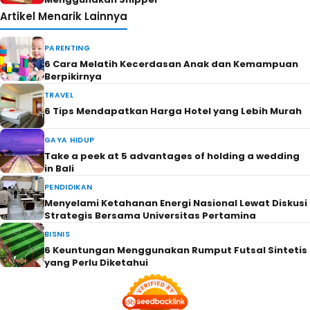
Artikel Menarik Lainnya
PARENTING
6 Cara Melatih Kecerdasan Anak dan Kemampuan
Berpikirnya
TRAVEL
6 Tips Mendapatkan Harga Hotel yang Lebih Murah
GAYA HIDUP
Take a peek at 5 advantages of holding a wedding
in Bali
PENDIDIKAN
Menyelami Ketahanan Energi Nasional Lewat Diskusi
Strategis Bersama Universitas Pertamina
BISNIS
6 Keuntungan Menggunakan Rumput Futsal Sintetis
yang Perlu Diketahui