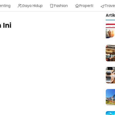
enting
Gaya Hidup
Fashion
Properti
Trave
Arti
 Ini