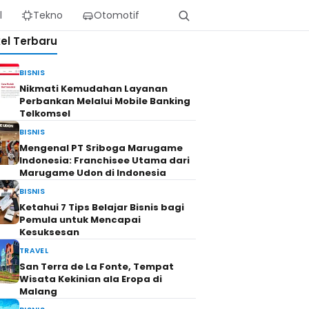
l
Tekno
Otomotif
kel Terbaru
BISNIS
Nikmati Kemudahan Layanan
Perbankan Melalui Mobile Banking
Telkomsel
BISNIS
Mengenal PT Sriboga Marugame
Indonesia: Franchisee Utama dari
Marugame Udon di Indonesia
BISNIS
Ketahui 7 Tips Belajar Bisnis bagi
Pemula untuk Mencapai
Kesuksesan
TRAVEL
San Terra de La Fonte, Tempat
Wisata Kekinian ala Eropa di
Malang