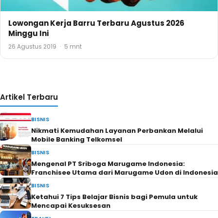
Lowongan Kerja Barru Terbaru Agustus 2026
Minggu Ini
26 Agustus 2019
·
5 mnt
Artikel Terbaru
BISNIS
Nikmati Kemudahan Layanan Perbankan Melalui
Mobile Banking Telkomsel
BISNIS
Mengenal PT Sriboga Marugame Indonesia:
Franchisee Utama dari Marugame Udon di Indonesia
BISNIS
Ketahui 7 Tips Belajar Bisnis bagi Pemula untuk
Mencapai Kesuksesan