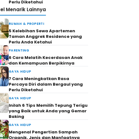
Perlu Diketahui
kel Menarik Lainnya
RUMAH & PROPERTI
5 Kelebihan Sewa Apartemen
Taman Anggrek Residence yang
Perlu Anda Ketahui
PARENTING
6 Cara Melatih Kecerdasan Anak
dan Kemampuan Berpikirnya
GAYA HIDUP
7 Cara Meningkatkan Rasa
Percaya Diri dalam Bergaul yang
Perlu Diketahui
GAYA HIDUP
Inilah 6 Tips Memilih Tepung Terigu
yang Baik untuk Anda yang Gemar
Baking
GAYA HIDUP
Mengenal Pengertian Sampah
Organik, Jenis dan Manfaatnya