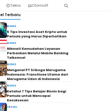
Tekno
Otomotif
kel Terbaru
BISNIS
5 Tips Investasi Aset Kripto untuk
Pemula yang Harus Diperhatikan
BISNIS
Nikmati Kemudahan Layanan
Perbankan Melalui Mobile Banking
Telkomsel
BISNIS
Mengenal PT Sriboga Marugame
Indonesia: Franchisee Utama dari
Marugame Udon di Indonesia
BISNIS
Ketahui 7 Tips Belajar Bisnis bagi
Pemula untuk Mencapai
Kesuksesan
TRAVEL