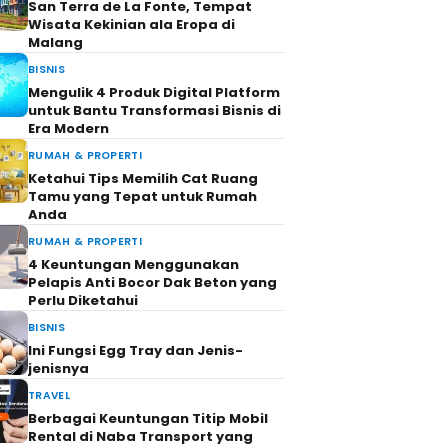
San Terra de La Fonte, Tempat
Wisata Kekinian ala Eropa di
Malang
BISNIS
Mengulik 4 Produk Digital Platform
untuk Bantu Transformasi Bisnis di
Era Modern
RUMAH & PROPERTI
Ketahui Tips Memilih Cat Ruang
Tamu yang Tepat untuk Rumah
Anda
RUMAH & PROPERTI
4 Keuntungan Menggunakan
Pelapis Anti Bocor Dak Beton yang
Perlu Diketahui
BISNIS
Ini Fungsi Egg Tray dan Jenis-
jenisnya
TRAVEL
Berbagai Keuntungan Titip Mobil
Rental di Naba Transport yang