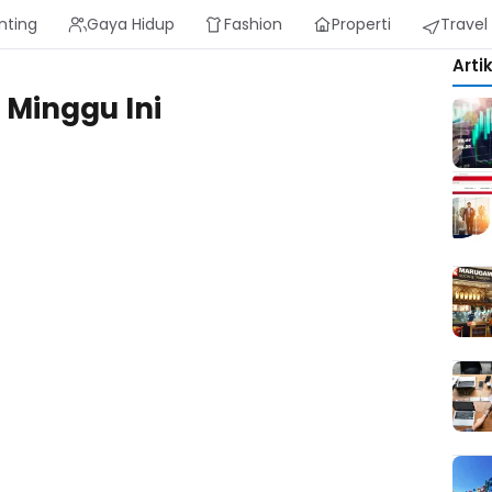
nting
Gaya Hidup
Fashion
Properti
Travel
Arti
Minggu Ini