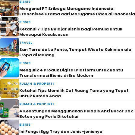
BISNIS
Mengenal PT Sriboga Marugame Indonesia:
Franchisee Utama dari Marugame Udon di Indonesia
BISNIS
Ketahui 7 Tips Belajar Bisnis bagi Pemula untuk
Mencapai Kesuksesan
TRAVEL
San Terra de La Fonte, Tempat Wisata Kekinian ala
Eropa di Malang
BISNIS
Mengulik 4 Produk Digital Platform untuk Bantu
Transformasi Bisnis di Era Modern
RUMAH & PROPERTI
Ketahui Tips Memilih Cat Ruang Tamu yang Tepat
untuk Rumah Anda
RUMAH & PROPERTI
4 Keuntungan Menggunakan Pelapis Anti Bocor Dak
Beton yang Perlu Diketahui
BISNIS
Ini Fungsi Egg Tray dan Jenis-jenisnya