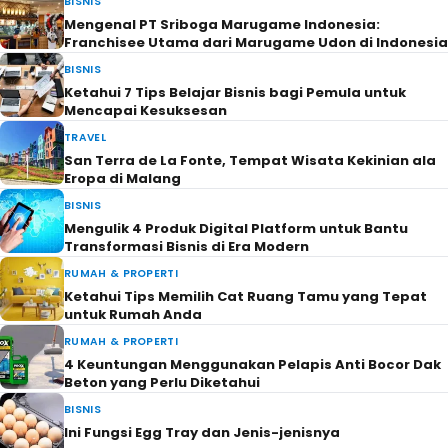
BISNIS
Mengenal PT Sriboga Marugame Indonesia:
Franchisee Utama dari Marugame Udon di Indonesia
BISNIS
Ketahui 7 Tips Belajar Bisnis bagi Pemula untuk
Mencapai Kesuksesan
TRAVEL
San Terra de La Fonte, Tempat Wisata Kekinian ala
Eropa di Malang
BISNIS
Mengulik 4 Produk Digital Platform untuk Bantu
Transformasi Bisnis di Era Modern
RUMAH & PROPERTI
Ketahui Tips Memilih Cat Ruang Tamu yang Tepat
untuk Rumah Anda
RUMAH & PROPERTI
4 Keuntungan Menggunakan Pelapis Anti Bocor Dak
Beton yang Perlu Diketahui
BISNIS
Ini Fungsi Egg Tray dan Jenis-jenisnya