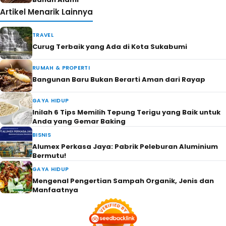
Artikel Menarik Lainnya
TRAVEL
Curug Terbaik yang Ada di Kota Sukabumi
RUMAH & PROPERTI
Bangunan Baru Bukan Berarti Aman dari Rayap
GAYA HIDUP
Inilah 6 Tips Memilih Tepung Terigu yang Baik untuk
Anda yang Gemar Baking
BISNIS
Alumex Perkasa Jaya: Pabrik Peleburan Aluminium
Bermutu!
GAYA HIDUP
Mengenal Pengertian Sampah Organik, Jenis dan
Manfaatnya