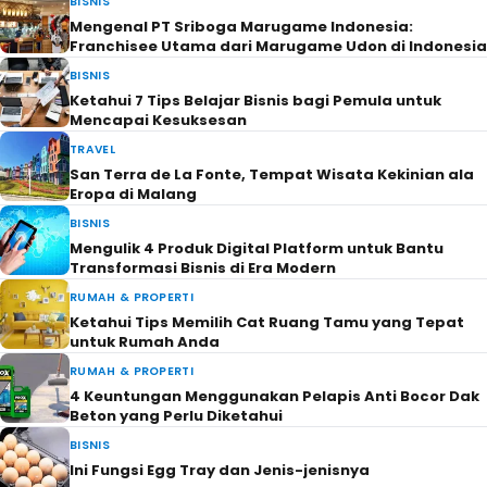
BISNIS
Mengenal PT Sriboga Marugame Indonesia:
Franchisee Utama dari Marugame Udon di Indonesia
BISNIS
Ketahui 7 Tips Belajar Bisnis bagi Pemula untuk
Mencapai Kesuksesan
TRAVEL
San Terra de La Fonte, Tempat Wisata Kekinian ala
Eropa di Malang
BISNIS
Mengulik 4 Produk Digital Platform untuk Bantu
Transformasi Bisnis di Era Modern
RUMAH & PROPERTI
Ketahui Tips Memilih Cat Ruang Tamu yang Tepat
untuk Rumah Anda
RUMAH & PROPERTI
4 Keuntungan Menggunakan Pelapis Anti Bocor Dak
Beton yang Perlu Diketahui
BISNIS
Ini Fungsi Egg Tray dan Jenis-jenisnya