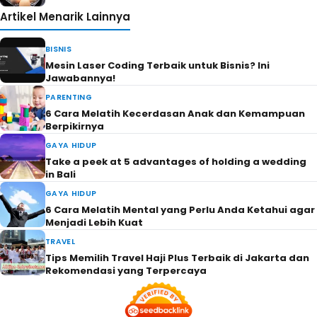
Artikel Menarik Lainnya
BISNIS
Mesin Laser Coding Terbaik untuk Bisnis? Ini
Jawabannya!
PARENTING
6 Cara Melatih Kecerdasan Anak dan Kemampuan
Berpikirnya
GAYA HIDUP
Take a peek at 5 advantages of holding a wedding
in Bali
GAYA HIDUP
6 Cara Melatih Mental yang Perlu Anda Ketahui agar
Menjadi Lebih Kuat
TRAVEL
Tips Memilih Travel Haji Plus Terbaik di Jakarta dan
Rekomendasi yang Terpercaya