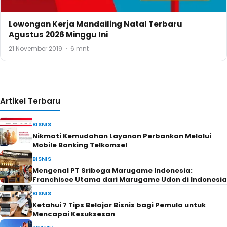
Lowongan Kerja Mandailing Natal Terbaru
Agustus 2026 Minggu Ini
21 November 2019
·
6 mnt
Artikel Terbaru
BISNIS
Nikmati Kemudahan Layanan Perbankan Melalui
Mobile Banking Telkomsel
BISNIS
Mengenal PT Sriboga Marugame Indonesia:
Franchisee Utama dari Marugame Udon di Indonesia
BISNIS
Ketahui 7 Tips Belajar Bisnis bagi Pemula untuk
Mencapai Kesuksesan