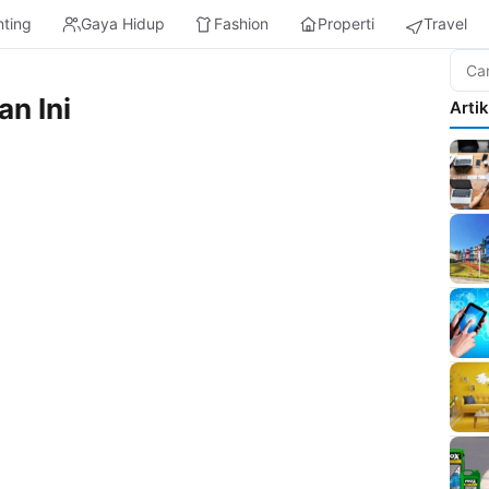
nting
Gaya Hidup
Fashion
Properti
Travel
an Ini
Arti