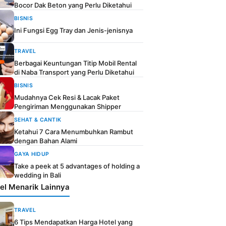
Bocor Dak Beton yang Perlu Diketahui
BISNIS
Ini Fungsi Egg Tray dan Jenis-jenisnya
TRAVEL
Berbagai Keuntungan Titip Mobil Rental
di Naba Transport yang Perlu Diketahui
BISNIS
Mudahnya Cek Resi & Lacak Paket
Pengiriman Menggunakan Shipper
SEHAT & CANTIK
Ketahui 7 Cara Menumbuhkan Rambut
dengan Bahan Alami
GAYA HIDUP
Take a peek at 5 advantages of holding a
wedding in Bali
kel Menarik Lainnya
TRAVEL
6 Tips Mendapatkan Harga Hotel yang