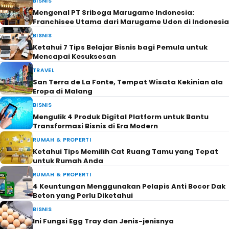
BISNIS
Mengenal PT Sriboga Marugame Indonesia:
Franchisee Utama dari Marugame Udon di Indonesia
BISNIS
Ketahui 7 Tips Belajar Bisnis bagi Pemula untuk
Mencapai Kesuksesan
TRAVEL
San Terra de La Fonte, Tempat Wisata Kekinian ala
Eropa di Malang
BISNIS
Mengulik 4 Produk Digital Platform untuk Bantu
Transformasi Bisnis di Era Modern
RUMAH & PROPERTI
Ketahui Tips Memilih Cat Ruang Tamu yang Tepat
untuk Rumah Anda
RUMAH & PROPERTI
4 Keuntungan Menggunakan Pelapis Anti Bocor Dak
Beton yang Perlu Diketahui
BISNIS
Ini Fungsi Egg Tray dan Jenis-jenisnya