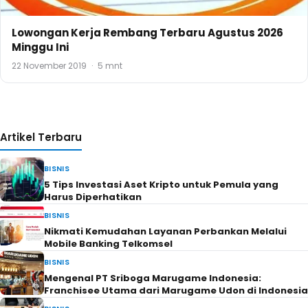
Lowongan Kerja Rembang Terbaru Agustus 2026
Minggu Ini
22 November 2019
·
5 mnt
Artikel Terbaru
BISNIS
5 Tips Investasi Aset Kripto untuk Pemula yang
Harus Diperhatikan
BISNIS
Nikmati Kemudahan Layanan Perbankan Melalui
Mobile Banking Telkomsel
BISNIS
Mengenal PT Sriboga Marugame Indonesia:
Franchisee Utama dari Marugame Udon di Indonesia