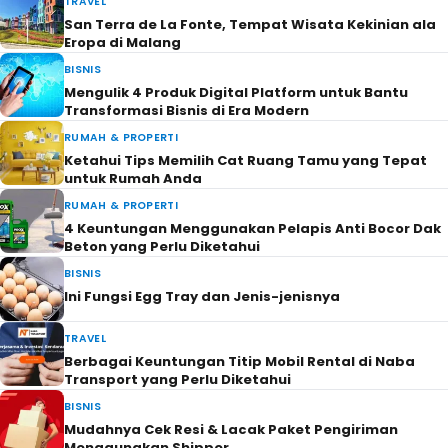
TRAVEL
San Terra de La Fonte, Tempat Wisata Kekinian ala
Eropa di Malang
BISNIS
Mengulik 4 Produk Digital Platform untuk Bantu
Transformasi Bisnis di Era Modern
RUMAH & PROPERTI
Ketahui Tips Memilih Cat Ruang Tamu yang Tepat
untuk Rumah Anda
RUMAH & PROPERTI
4 Keuntungan Menggunakan Pelapis Anti Bocor Dak
Beton yang Perlu Diketahui
BISNIS
Ini Fungsi Egg Tray dan Jenis-jenisnya
TRAVEL
Berbagai Keuntungan Titip Mobil Rental di Naba
Transport yang Perlu Diketahui
BISNIS
Mudahnya Cek Resi & Lacak Paket Pengiriman
Menggunakan Shipper