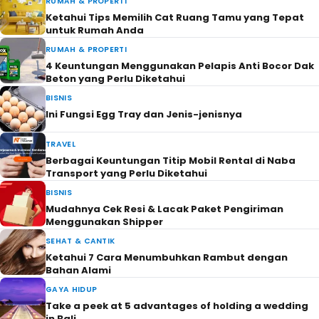
RUMAH & PROPERTI
Ketahui Tips Memilih Cat Ruang Tamu yang Tepat
untuk Rumah Anda
RUMAH & PROPERTI
4 Keuntungan Menggunakan Pelapis Anti Bocor Dak
Beton yang Perlu Diketahui
BISNIS
Ini Fungsi Egg Tray dan Jenis-jenisnya
TRAVEL
Berbagai Keuntungan Titip Mobil Rental di Naba
Transport yang Perlu Diketahui
BISNIS
Mudahnya Cek Resi & Lacak Paket Pengiriman
Menggunakan Shipper
SEHAT & CANTIK
Ketahui 7 Cara Menumbuhkan Rambut dengan
Bahan Alami
GAYA HIDUP
Take a peek at 5 advantages of holding a wedding
in Bali