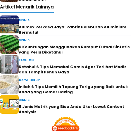
Artikel Menarik Lainnya
BISNIS
Alumex Perkasa Jaya: Pabrik Peleburan Aluminium
Bermutu!
BISNIS
6 Keuntungan Menggunakan Rumput Futsal Sintetis
yang Perlu Diketahui
FASHION
Ketahui 6 Tips Memakai Gamis Agar Terlihat Modis
dan Tampil Penuh Gaya
GAYA HIDUP
Inilah 6 Tips Memilih Tepung Terigu yang Baik untuk
Anda yang Gemar Baking
BISNIS
5 Jenis Metrik yang Bisa Anda Ukur Lewat Content
Analysis