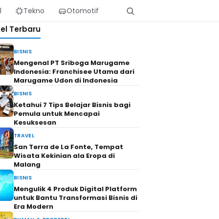
l
Tekno
Otomotif
kel Terbaru
BISNIS
Mengenal PT Sriboga Marugame
Indonesia: Franchisee Utama dari
Marugame Udon di Indonesia
BISNIS
Ketahui 7 Tips Belajar Bisnis bagi
Pemula untuk Mencapai
Kesuksesan
TRAVEL
San Terra de La Fonte, Tempat
Wisata Kekinian ala Eropa di
Malang
BISNIS
Mengulik 4 Produk Digital Platform
untuk Bantu Transformasi Bisnis di
Era Modern