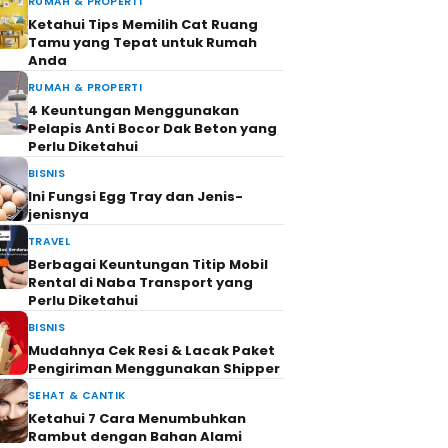
RUMAH & PROPERTI
Ketahui Tips Memilih Cat Ruang
Tamu yang Tepat untuk Rumah
Anda
RUMAH & PROPERTI
4 Keuntungan Menggunakan
Pelapis Anti Bocor Dak Beton yang
Perlu Diketahui
BISNIS
Ini Fungsi Egg Tray dan Jenis-
jenisnya
TRAVEL
Berbagai Keuntungan Titip Mobil
Rental di Naba Transport yang
Perlu Diketahui
BISNIS
Mudahnya Cek Resi & Lacak Paket
Pengiriman Menggunakan Shipper
SEHAT & CANTIK
Ketahui 7 Cara Menumbuhkan
Rambut dengan Bahan Alami