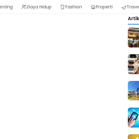
enting
Gaya Hidup
Fashion
Properti
Trave
Arti