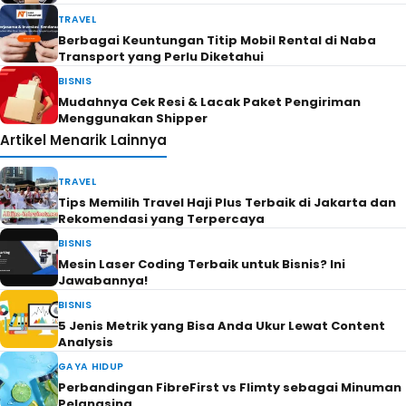
TRAVEL
Berbagai Keuntungan Titip Mobil Rental di Naba
Transport yang Perlu Diketahui
BISNIS
Mudahnya Cek Resi & Lacak Paket Pengiriman
Menggunakan Shipper
Artikel Menarik Lainnya
TRAVEL
Tips Memilih Travel Haji Plus Terbaik di Jakarta dan
Rekomendasi yang Terpercaya
BISNIS
Mesin Laser Coding Terbaik untuk Bisnis? Ini
Jawabannya!
BISNIS
5 Jenis Metrik yang Bisa Anda Ukur Lewat Content
Analysis
GAYA HIDUP
Perbandingan FibreFirst vs Flimty sebagai Minuman
Pelangsing