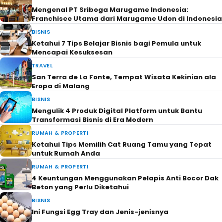
Mengenal PT Sriboga Marugame Indonesia:
Franchisee Utama dari Marugame Udon di Indonesia
BISNIS
Ketahui 7 Tips Belajar Bisnis bagi Pemula untuk
Mencapai Kesuksesan
TRAVEL
San Terra de La Fonte, Tempat Wisata Kekinian ala
Eropa di Malang
BISNIS
Mengulik 4 Produk Digital Platform untuk Bantu
Transformasi Bisnis di Era Modern
RUMAH & PROPERTI
Ketahui Tips Memilih Cat Ruang Tamu yang Tepat
untuk Rumah Anda
RUMAH & PROPERTI
4 Keuntungan Menggunakan Pelapis Anti Bocor Dak
Beton yang Perlu Diketahui
BISNIS
Ini Fungsi Egg Tray dan Jenis-jenisnya