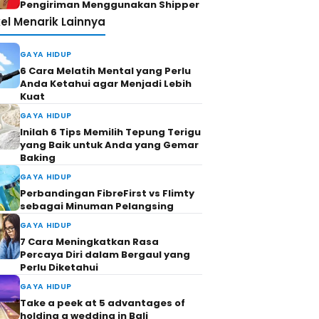
Pengiriman Menggunakan Shipper
kel Menarik Lainnya
GAYA HIDUP
6 Cara Melatih Mental yang Perlu
Anda Ketahui agar Menjadi Lebih
Kuat
GAYA HIDUP
Inilah 6 Tips Memilih Tepung Terigu
yang Baik untuk Anda yang Gemar
Baking
GAYA HIDUP
Perbandingan FibreFirst vs Flimty
sebagai Minuman Pelangsing
GAYA HIDUP
7 Cara Meningkatkan Rasa
Percaya Diri dalam Bergaul yang
Perlu Diketahui
GAYA HIDUP
Take a peek at 5 advantages of
holding a wedding in Bali