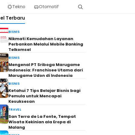
Tekno
Otomotif
kel Terbaru
BISNIS
Nikmati Kemudahan Layanan
Perbankan Melalui Mobile Banking
Telkomsel
BISNIS
Mengenal PT Sriboga Marugame
Indonesia: Franchisee Utama dari
Marugame Udon di Indonesia
BISNIS
Ketahui 7 Tips Belajar Bisnis bagi
Pemula untuk Mencapai
Kesuksesan
TRAVEL
San Terra de La Fonte, Tempat
Wisata Kekinian ala Eropa di
Malang