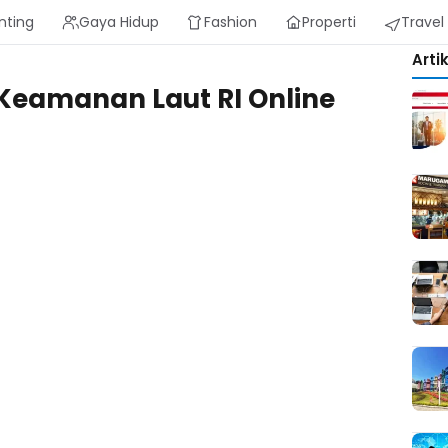
nting
Gaya Hidup
Fashion
Properti
Travel
Arti
amanan Laut RI Online