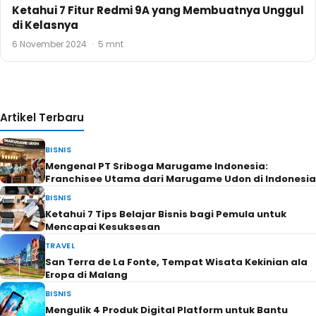
Ketahui 7 Fitur Redmi 9A yang Membuatnya Unggul
di Kelasnya
6 November 2024
·
5 mnt
Artikel Terbaru
BISNIS
Mengenal PT Sriboga Marugame Indonesia:
Franchisee Utama dari Marugame Udon di Indonesia
BISNIS
Ketahui 7 Tips Belajar Bisnis bagi Pemula untuk
Mencapai Kesuksesan
TRAVEL
San Terra de La Fonte, Tempat Wisata Kekinian ala
Eropa di Malang
BISNIS
Mengulik 4 Produk Digital Platform untuk Bantu