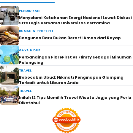
PENDIDIKAN
Menyelami Ketahanan Energi Nasional Lewat Diskusi
Strategis Bersama Universitas Pertamina
RUMAH & PROPERTI
Bangunan Baru Bukan Berarti Aman dari Rayap
GAYA HIDUP
Perbandingan FibreFirst vs Flimty sebagai Minuman
Pelangsing
TRAVEL
Bobocabin Ubud: Nikmati Penginapan Glamping
Terbaik untuk Liburan Anda
TRAVEL
Inilah 12 Tips Memilih Travel Wisata Jogja yang Perlu
Diketahui