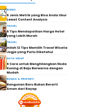
BISNIS
5 Jenis Metrik yang Bisa Anda Ukur
Lewat Content Analysis
TRAVEL
6 Tips Mendapatkan Harga Hotel
yang Lebih Murah
TRAVEL
Inilah 12 Tips Memilih Travel Wisata
Jogja yang Perlu Diketahui
GAYA HIDUP
6 Cara untuk Menghilangkan Noda
Kuning di Baju Berwarna dengan
Mudah
RUMAH & PROPERTI
Bangunan Baru Bukan Berarti
Aman dari Rayap