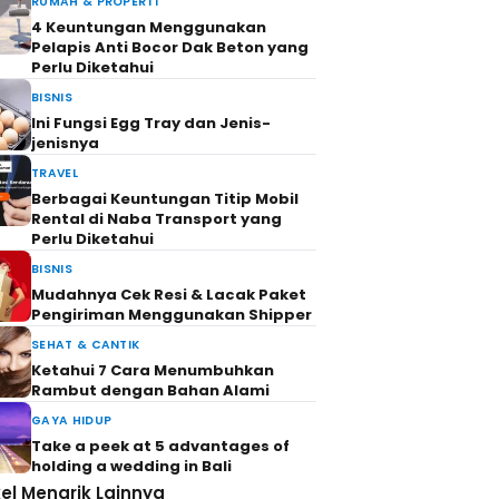
RUMAH & PROPERTI
4 Keuntungan Menggunakan
Pelapis Anti Bocor Dak Beton yang
Perlu Diketahui
BISNIS
Ini Fungsi Egg Tray dan Jenis-
jenisnya
TRAVEL
Berbagai Keuntungan Titip Mobil
Rental di Naba Transport yang
Perlu Diketahui
BISNIS
Mudahnya Cek Resi & Lacak Paket
Pengiriman Menggunakan Shipper
SEHAT & CANTIK
Ketahui 7 Cara Menumbuhkan
Rambut dengan Bahan Alami
GAYA HIDUP
Take a peek at 5 advantages of
holding a wedding in Bali
kel Menarik Lainnya