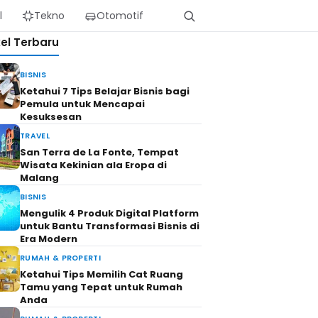
l
Tekno
Otomotif
kel Terbaru
BISNIS
Ketahui 7 Tips Belajar Bisnis bagi
Pemula untuk Mencapai
Kesuksesan
TRAVEL
San Terra de La Fonte, Tempat
Wisata Kekinian ala Eropa di
Malang
BISNIS
Mengulik 4 Produk Digital Platform
untuk Bantu Transformasi Bisnis di
Era Modern
RUMAH & PROPERTI
Ketahui Tips Memilih Cat Ruang
Tamu yang Tepat untuk Rumah
Anda