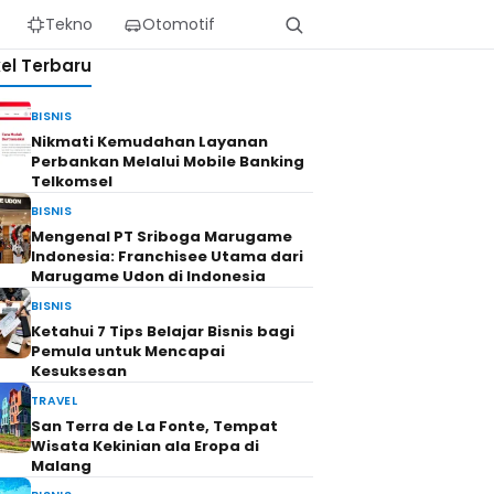
Tekno
Otomotif
kel Terbaru
BISNIS
Nikmati Kemudahan Layanan
Perbankan Melalui Mobile Banking
Telkomsel
BISNIS
Mengenal PT Sriboga Marugame
Indonesia: Franchisee Utama dari
Marugame Udon di Indonesia
BISNIS
Ketahui 7 Tips Belajar Bisnis bagi
Pemula untuk Mencapai
Kesuksesan
TRAVEL
San Terra de La Fonte, Tempat
Wisata Kekinian ala Eropa di
Malang