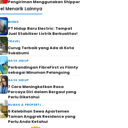
Pengiriman Menggunakan Shipper
kel Menarik Lainnya
BISNIS
PT Hidup Baru Electric: Tempat
Jual Stabilizer Listrik Berkualitas!
TRAVEL
Curug Terbaik yang Ada di Kota
Sukabumi
GAYA HIDUP
Perbandingan FibreFirst vs Flimty
sebagai Minuman Pelangsing
GAYA HIDUP
7 Cara Meningkatkan Rasa
Percaya Diri dalam Bergaul yang
Perlu Diketahui
RUMAH & PROPERTI
5 Kelebihan Sewa Apartemen
Taman Anggrek Residence yang
Perlu Anda Ketahui