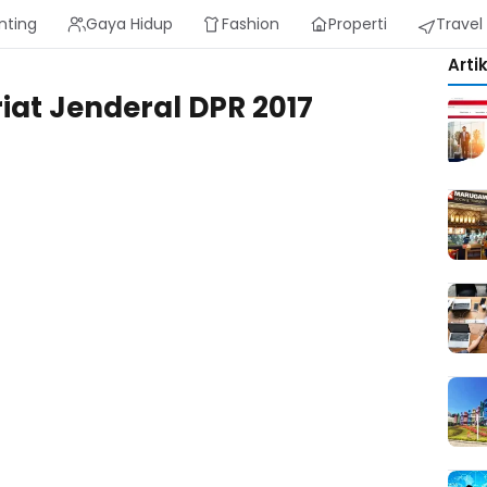
nting
Gaya Hidup
Fashion
Properti
Travel
Arti
iat Jenderal DPR 2017