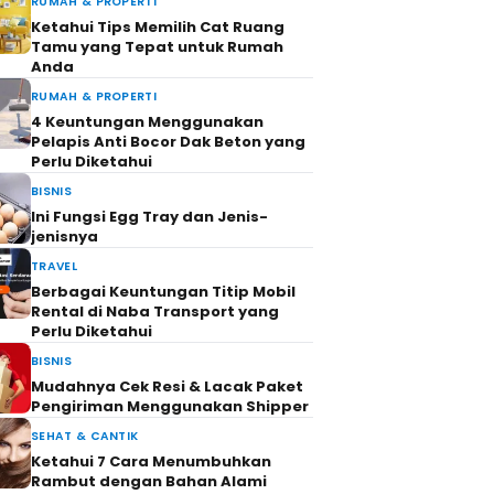
RUMAH & PROPERTI
Ketahui Tips Memilih Cat Ruang
Tamu yang Tepat untuk Rumah
Anda
RUMAH & PROPERTI
4 Keuntungan Menggunakan
Pelapis Anti Bocor Dak Beton yang
Perlu Diketahui
BISNIS
Ini Fungsi Egg Tray dan Jenis-
jenisnya
TRAVEL
Berbagai Keuntungan Titip Mobil
Rental di Naba Transport yang
Perlu Diketahui
BISNIS
Mudahnya Cek Resi & Lacak Paket
Pengiriman Menggunakan Shipper
SEHAT & CANTIK
Ketahui 7 Cara Menumbuhkan
Rambut dengan Bahan Alami