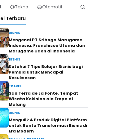
l
Tekno
Otomotif
kel Terbaru
BISNIS
Mengenal PT Sriboga Marugame
Indonesia: Franchisee Utama dari
Marugame Udon di Indonesia
BISNIS
Ketahui 7 Tips Belajar Bisnis bagi
Pemula untuk Mencapai
Kesuksesan
TRAVEL
San Terra de La Fonte, Tempat
Wisata Kekinian ala Eropa di
Malang
BISNIS
Mengulik 4 Produk Digital Platform
untuk Bantu Transformasi Bisnis di
Era Modern