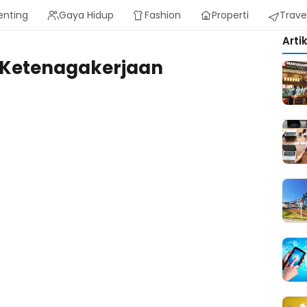
enting
Gaya Hidup
Fashion
Properti
Trave
Arti
 Ketenagakerjaan