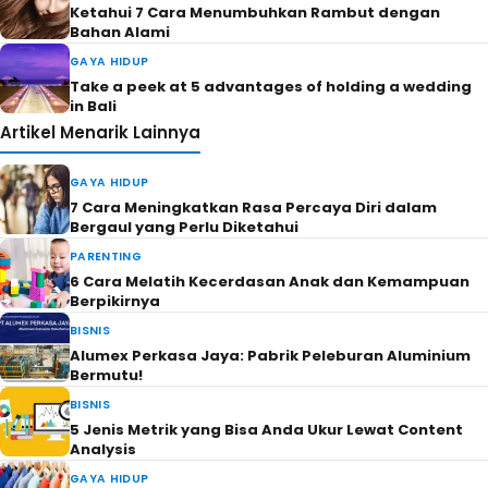
Ketahui 7 Cara Menumbuhkan Rambut dengan
Bahan Alami
GAYA HIDUP
Take a peek at 5 advantages of holding a wedding
in Bali
Artikel Menarik Lainnya
GAYA HIDUP
7 Cara Meningkatkan Rasa Percaya Diri dalam
Bergaul yang Perlu Diketahui
PARENTING
6 Cara Melatih Kecerdasan Anak dan Kemampuan
Berpikirnya
BISNIS
Alumex Perkasa Jaya: Pabrik Peleburan Aluminium
Bermutu!
BISNIS
5 Jenis Metrik yang Bisa Anda Ukur Lewat Content
Analysis
GAYA HIDUP