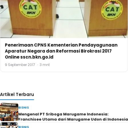
Penerimaan CPNS Kementerian Pendayagunaan
Aparatur Negara dan Reformasi Birokrasi 2017
Online sscn.bkn.go.id
9 September 2017
·
3 mnt
Artikel Terbaru
BISNIS
Mengenal PT Sriboga Marugame Indonesia:
Franchisee Utama dari Marugame Udon di Indonesia
BISNIS