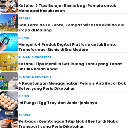
Ketahui 7 Tips Belajar Bisnis bagi Pemula untuk
Mencapai Kesuksesan
TRAVEL
San Terra de La Fonte, Tempat Wisata Kekinian ala
Eropa di Malang
BISNIS
Mengulik 4 Produk Digital Platform untuk Bantu
Transformasi Bisnis di Era Modern
RUMAH & PROPERTI
Ketahui Tips Memilih Cat Ruang Tamu yang Tepat
untuk Rumah Anda
RUMAH & PROPERTI
4 Keuntungan Menggunakan Pelapis Anti Bocor Dak
Beton yang Perlu Diketahui
BISNIS
Ini Fungsi Egg Tray dan Jenis-jenisnya
TRAVEL
Berbagai Keuntungan Titip Mobil Rental di Naba
Transport yang Perlu Diketahui