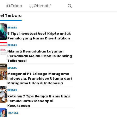
Tekno
Otomotif
kel Terbaru
BISNIS
5 Tips Investasi Aset Kripto untuk
Pemula yang Harus Diperhatikan
BISNIS
Nikmati Kemudahan Layanan
Perbankan Melalui Mobile Banking
Telkomsel
BISNIS
Mengenal PT Sriboga Marugame
Indonesia: Franchisee Utama dari
Marugame Udon di Indonesia
BISNIS
Ketahui 7 Tips Belajar Bisnis bagi
Pemula untuk Mencapai
Kesuksesan
TRAVEL