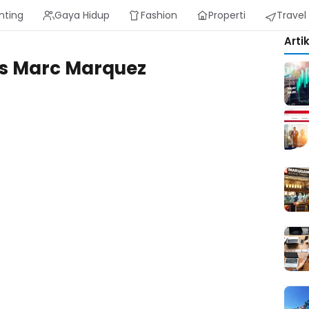
nting
Gaya Hidup
Fashion
Properti
Travel
Arti
vs Marc Marquez