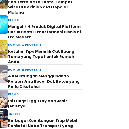
San Terra de La Fonte, Tempat
Wisata Kekinian ala Eropa di
Malang
BISNIS
Mengulik 4 Produk Digital Platform
untuk Bantu Transformasi Bisnis di
Era Modern
RUMAH & PROPERTI
Ketahui Tips Memilih Cat Ruang
Tamu yang Tepat untuk Rumah
Anda
RUMAH & PROPERTI
4 Keuntungan Menggunakan
Pelapis Anti Bocor Dak Beton yang
Perlu Diketahui
BISNIS
Ini Fungsi Egg Tray dan Jenis-
jenisnya
TRAVEL
Berbagai Keuntungan Titip Mobil
Rental di Naba Transport yang