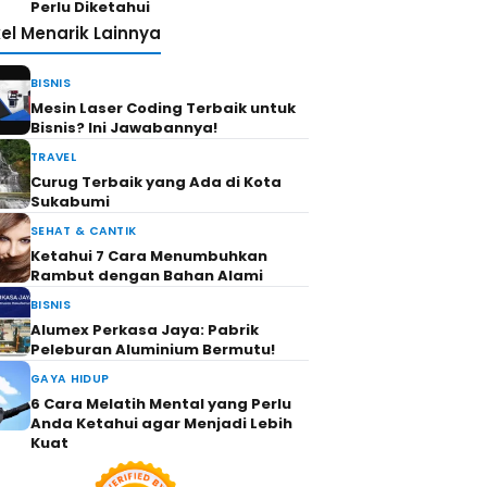
Perlu Diketahui
kel Menarik Lainnya
BISNIS
Mesin Laser Coding Terbaik untuk
Bisnis? Ini Jawabannya!
TRAVEL
Curug Terbaik yang Ada di Kota
Sukabumi
SEHAT & CANTIK
Ketahui 7 Cara Menumbuhkan
Rambut dengan Bahan Alami
BISNIS
Alumex Perkasa Jaya: Pabrik
Peleburan Aluminium Bermutu!
GAYA HIDUP
6 Cara Melatih Mental yang Perlu
Anda Ketahui agar Menjadi Lebih
Kuat