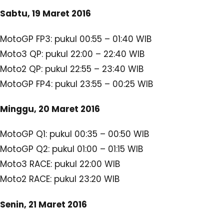
MotoGP RACE: pukul 01:00 WIB
Itulah berita terkini sehubungan dengan jadwal t
siaran langsung motoGP
qatar 2016 di trans7 dari 
makemak.com. Mungkin Anda juga sedang menant
update hasil latihan bebas gp qatar, hasil kualifikas
hasil balapan juara motogp losail qatar, atau pun
perolehan poin rider pembalap dalam klasemen m
2016 usai balapan race qatar musim 2016 ini.
#Jadwal Kualifikasi MotoGP Losail Qatar 2016
#Jadwal Latihan Bebas MotoGP Losail Qatar 2016
#Jadwal Race Balapan MotoGP Losail Qatar 2016
#MotoGP 2016
#MotoGP Losail Qatar 2016