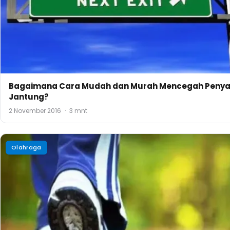
Cara Mudah dan Murah Mencegah Diabetes dengan 
Kaki
1 November 2016
·
3 mnt
Artikel Terbaru
BISNIS
Ketahui 7 Tips Belajar Bisnis bagi Pemula untuk Men
Kesuksesan
TRAVEL
San Terra de La Fonte, Tempat Wisata Kekinian ala E