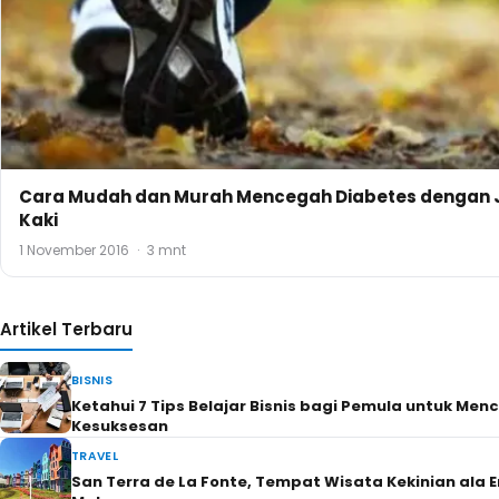
Malang
BISNIS
Mengulik 4 Produk Digital Platform untuk Bantu Tra
Bisnis di Era Modern
RUMAH & PROPERTI
Ketahui Tips Memilih Cat Ruang Tamu yang Tepat u
Rumah Anda
RUMAH & PROPERTI
4 Keuntungan Menggunakan Pelapis Anti Bocor Dak 
yang Perlu Diketahui
BISNIS
Ini Fungsi Egg Tray dan Jenis-jenisnya
TRAVEL
Berbagai Keuntungan Titip Mobil Rental di Naba Tra
yang Perlu Diketahui
BISNIS
Mudahnya Cek Resi & Lacak Paket Pengiriman Men
Shipper
SEHAT & CANTIK