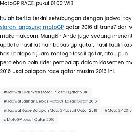
Bagikan:
SEBELUMNYA
Benarkah Layanan WhatsApp untuk Nokia dan Bla
akan Ditutup?
BERIKUTNYA
Hasil Latihan Bebas MotoGP Qatar 2016 FP1 FP2 FP3 FP4
Moto2 Moto3
Artikel Terkait
Olahraga