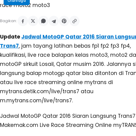
Olahraga
Bagikan:
Update
Jadwal MotoGP Qatar 2016 Siaran Langsu
Trans7
, jam tayang latihan bebas fp1 fp2 fp3 fp4,
kualifikasi, live race balapan kelas moto3, moto2 d
motoGP sirkuit Losail, Qatar musim 2016. Jalannya s
langsung balap motogp qatar bisa ditonton di Tra
atau live race streaming online mytrans di
mytrans.detik.com/live/trans7 atau
m.mytrans.com/live/trans7.
Jadwal MotoGP Qatar 2016 Siaran Langsung Trans7
Makemak.com Live Race Streaming Online myTRANS