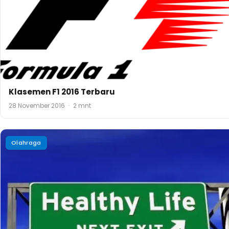
Bagaimana Cara Mudah dan Murah Mencegah Penya
Jantung?
2 November 2016
·
3 mnt
Olahraga