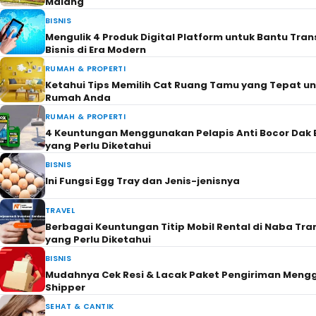
Ketahui 7 Cara Menumbuhkan Rambut dengan Baha
GAYA HIDUP
Take a peek at 5 advantages of holding a wedding in
Artikel Menarik Lainnya
RUMAH & PROPERTI
Bangunan Baru Bukan Berarti Aman dari Rayap
BISNIS
6 Keuntungan Menggunakan Rumput Futsal Sintetis
Perlu Diketahui
FASHION
Ketahui 6 Tips Memakai Gamis Agar Terlihat Modis 
Tampil Penuh Gaya
BISNIS
Mesin Laser Coding Terbaik untuk Bisnis? Ini Jawaba
GAYA HIDUP
Mengenal Pengertian Sampah Organik, Jenis dan