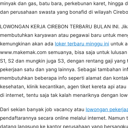
minyak dan gas, batu bara, perkebunan karet, hingga 
dan perusahaan swasta yang bonafid di wilayah Cirebo
LOWONGAN KERJA CIREBON TERBARU BULAN INI. Jika t
membutuhkan karyawan atau pegawai baru untuk meng
kemungkinan akan ada
loker terbaru minggu ini
untuk a
www.makemak.com semuanya, bisa saja untuk lulusan 
S1, S2 dan mungkin juga S3, dengan rentang gaji yang 
pekerjaan satu dan yang lainnya. Sebagai tambahan in
membutuhkan beberapa info seperti alamat dan kontak 
kesehatan, klinik kecantikan, agen tiket kereta api ata
di internet, tentu saja tak kalah menariknya dengan lo
Dari sekian banyak job vacancy atau
lowongan pekerjaa
pendaftarannya secara online melalui internet. Namun
datang langsung ke kantor perusahaan yang bersangku