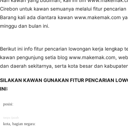
Nah kawan yang budiman, kali ini tim www.makemak.com
Cirebon untuk kawan semuanya melalui fitur pencarian l
Barang kali ada diantara kawan www.makemak.com yan
minggu dan bulan ini.
Berikut ini info fitur pencarian lowongan kerja lengkap 
kawan pengunjung setia blog www.makemak.com, websi
dan daerah sekitarnya, serta kota besar dan kabupaten 
SILAKAN KAWAN GUNAKAN FITUR PENCARIAN LOW
INI:
posisi:
tanpa ijazah
kota, bagian negara: