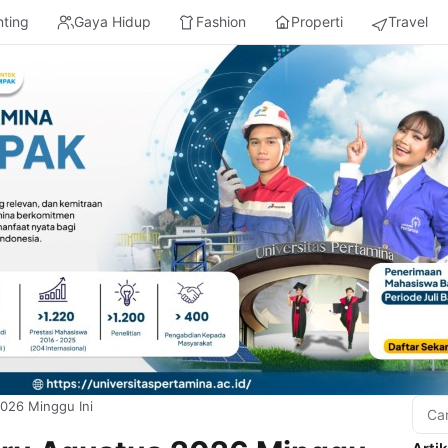
nting
Gaya Hidup
Fashion
Properti
Travel
026 Minggu Ini