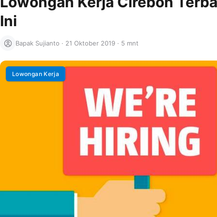
Lowongan Kerja Cirebon Terb
Ini
Bapak Sujianto
·
21 Oktober 2019
·
5 mnt
Lowongan Kerja