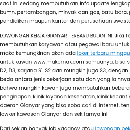
saat ini sedang membutuhkan info update lengkap 
bumn, pertambangan, minyak dan gas, batu bara, 
pendidikan maupun kantor dan perusahaan swasta 
LOWONGAN KERJA GIANYAR TERBARU BULAN INI. Jika t
membutuhkan karyawan atau pegawai baru untuk m
maka kemungkinan akan ada
loker terbaru minggu 
untuk kawan www.makemak.com semuanya, bisa saja
D2, D3, sarjana S1, S2 dan mungkin juga S3, dengan
beda antara jenis pekerjaan satu dan yang lainnya
bahwa mungkin kawan juga membutuhkan beberapa 
penginapan, klinik layanan kesehatan, klinik kecant
daerah Gianyar yang bisa soba cari di internet, t
lowker kawasan Gianyar dan sekitarnya ini.
Dari sekian banyak job vacancy atau
lowongan pek