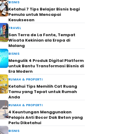
BISNIS
Ketahui 7 Tips Belajar Bisnis bagi
Pemula untuk Mencapai
Kesuksesan
TRAVEL
San Terra de La Fonte, Tempat
Wisata Kekinian ala Eropa di
Malang
BISNIS
Mengulik 4 Produk Digital Platform
untuk Bantu Transformasi Bisnis di
Era Modern
RUMAH & PROPERTI
Ketahui Tips Memilih Cat Ruang
Tamu yang Tepat untuk Rumah
Anda
RUMAH & PROPERTI
4 Keuntungan Menggunakan
Pelapis Anti Bocor Dak Beton yang
Perlu Diketahui
BISNIS