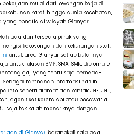
pekerjaan mulai dari lowongan kerja di
perkebunan karet, hingga dunia kesehatan,
yang bonafid di wilayah Gianyar.
elah ada dan tersedia pihak yang
engisi kekosongan dan kekurangan staf,
ini
untuk area Gianyar setiap bulannya
 untuk lulusan SMP, SMA, SMK, diploma D1,
 rentang gaji yang tentu saja berbeda-
. Sebagai tambahan informasi hari ini
info seperti alamat dan kontak JNE, JNT,
ikan, agen tiket kereta api atau pesawat di
entu saja tak kalah menariknya dengan
erjaan di Gianyar
, barangkali saja ada