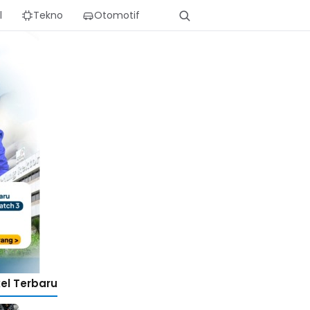
l
Tekno
Otomotif
kel Terbaru