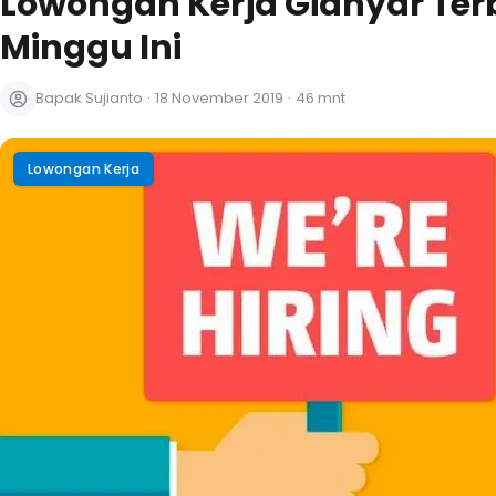
Lowongan Kerja Gianyar Ter
Minggu Ini
Bapak Sujianto
·
18 November 2019
·
46 mnt
Lowongan Kerja