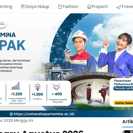
enting
Gaya Hidup
Fashion
Properti
Trave
s 2026 Minggu Ini
Arti