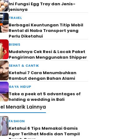
Ini Fungsi Egg Tray dan Jenis-
jenisnya
TRAVEL
Berbagai Keuntungan Titip Mobil
Rental di Naba Transport yang
Perlu Diketahui
BISNIS
Mudahnya Cek Resi & Lacak Paket
Pengiriman Menggunakan Shipper
SEHAT & CANTIK
Ketahui 7 Cara Menumbuhkan
Rambut dengan Bahan Alami
GAYA HIDUP
Take a peek at 5 advantages of
holding a wedding in Bali
kel Menarik Lainnya
FASHION
Ketahui 6 Tips Memakai Gamis
Agar Terlihat Modis dan Tampil