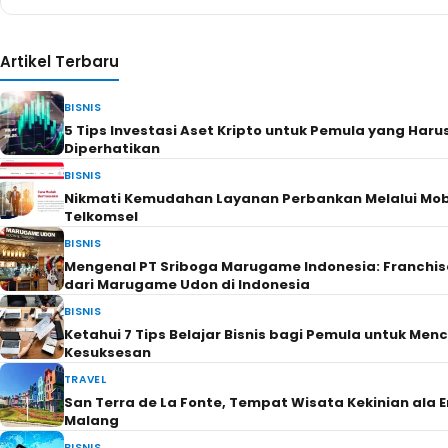
Artikel Terbaru
BISNIS
5 Tips Investasi Aset Kripto untuk Pemula yang Haru
Diperhatikan
BISNIS
Nikmati Kemudahan Layanan Perbankan Melalui Mob
Telkomsel
BISNIS
Mengenal PT Sriboga Marugame Indonesia: Franchi
dari Marugame Udon di Indonesia
BISNIS
Ketahui 7 Tips Belajar Bisnis bagi Pemula untuk Men
Kesuksesan
TRAVEL
San Terra de La Fonte, Tempat Wisata Kekinian ala E
Malang
BISNIS