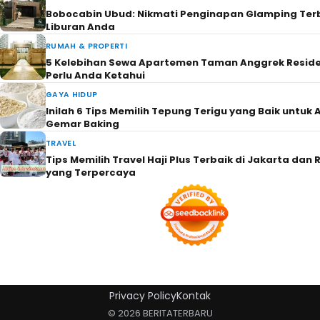
Bobocabin Ubud: Nikmati Penginapan Glamping Terb
Liburan Anda
RUMAH & PROPERTI
5 Kelebihan Sewa Apartemen Taman Anggrek Resid
Perlu Anda Ketahui
GAYA HIDUP
Inilah 6 Tips Memilih Tepung Terigu yang Baik untuk
Gemar Baking
TRAVEL
Tips Memilih Travel Haji Plus Terbaik di Jakarta da
yang Terpercaya
Privacy Policy
Kontak
© 2026 BERITATERBARU