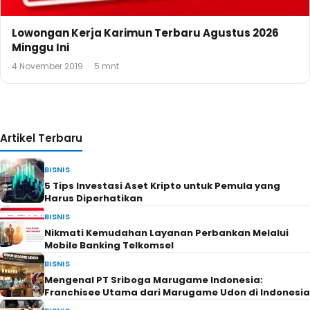
Lowongan Kerja Karimun Terbaru Agustus 2026
Minggu Ini
4 November 2019
·
5 mnt
Artikel Terbaru
BISNIS
5 Tips Investasi Aset Kripto untuk Pemula yang
Harus Diperhatikan
BISNIS
Nikmati Kemudahan Layanan Perbankan Melalui
Mobile Banking Telkomsel
BISNIS
Mengenal PT Sriboga Marugame Indonesia:
Franchisee Utama dari Marugame Udon di Indonesia