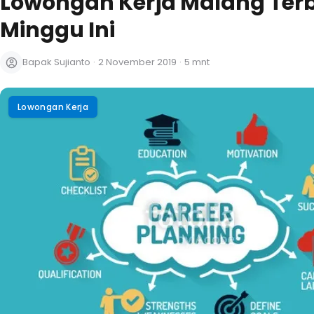
Lowongan Kerja Malang Ter
Minggu Ini
Bapak Sujianto
·
2 November 2019
·
5 mnt
Lowongan Kerja