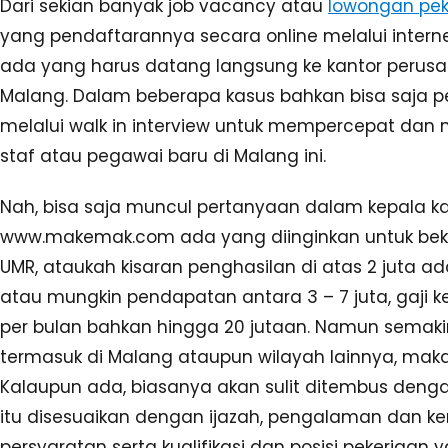
Dari sekian banyak job vacancy atau
lowongan pek
yang pendaftarannya secara online melalui inter
ada yang harus datang langsung ke kantor perus
Malang. Dalam beberapa kasus bahkan bisa saja p
melalui walk in interview untuk mempercepat da
staf atau pegawai baru di Malang ini.
Nah, bisa saja muncul pertanyaan dalam kepala 
www.makemak.com ada yang diinginkan untuk beke
UMR, ataukah kisaran penghasilan di atas 2 juta a
atau mungkin pendapatan antara 3 – 7 juta, gaji ke
per bulan bahkan hingga 20 jutaan. Namun semakin 
termasuk di Malang ataupun wilayah lainnya, mak
Kalaupun ada, biasanya akan sulit ditembus denga
itu disesuaikan dengan ijazah, pengalaman dan ke
persyaratan serta kualifikasi dan posisi pekerjaa