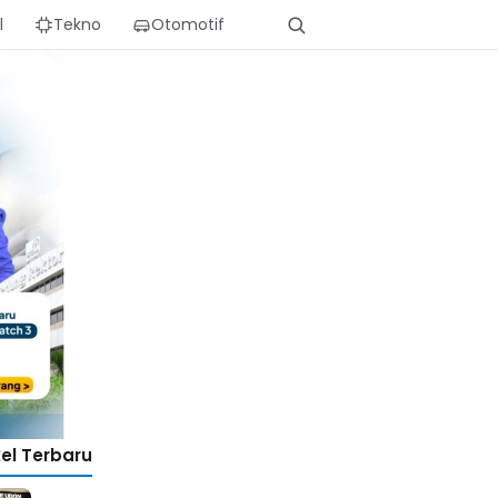
l
Tekno
Otomotif
kel Terbaru