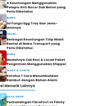
4 Keuntungan Menggunakan
Pelapis Anti Bocor Dak Beton yang
Perlu Diketahui
BISNIS
Ini Fungsi Egg Tray dan Jenis-
jenisnya
TRAVEL
Berbagai Keuntungan Titip Mobil
Rental di Naba Transport yang
Perlu Diketahui
BISNIS
Mudahnya Cek Resi & Lacak Paket
Pengiriman Menggunakan Shipper
SEHAT & CANTIK
Ketahui 7 Cara Menumbuhkan
Rambut dengan Bahan Alami
kel Menarik Lainnya
GAYA HIDUP
Perbandingan FibreFirst vs Flimty