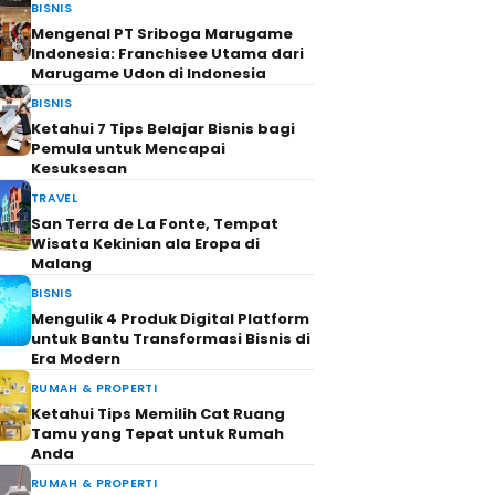
BISNIS
Mengenal PT Sriboga Marugame
Indonesia: Franchisee Utama dari
Marugame Udon di Indonesia
BISNIS
Ketahui 7 Tips Belajar Bisnis bagi
Pemula untuk Mencapai
Kesuksesan
TRAVEL
San Terra de La Fonte, Tempat
Wisata Kekinian ala Eropa di
Malang
BISNIS
Mengulik 4 Produk Digital Platform
untuk Bantu Transformasi Bisnis di
Era Modern
RUMAH & PROPERTI
Ketahui Tips Memilih Cat Ruang
Tamu yang Tepat untuk Rumah
Anda
RUMAH & PROPERTI