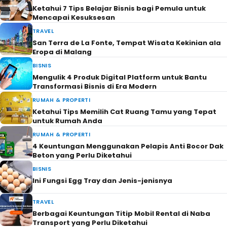
Ketahui 7 Tips Belajar Bisnis bagi Pemula untuk
Mencapai Kesuksesan
TRAVEL
San Terra de La Fonte, Tempat Wisata Kekinian ala
Eropa di Malang
BISNIS
Mengulik 4 Produk Digital Platform untuk Bantu
Transformasi Bisnis di Era Modern
RUMAH & PROPERTI
Ketahui Tips Memilih Cat Ruang Tamu yang Tepat
untuk Rumah Anda
RUMAH & PROPERTI
4 Keuntungan Menggunakan Pelapis Anti Bocor Dak
Beton yang Perlu Diketahui
BISNIS
Ini Fungsi Egg Tray dan Jenis-jenisnya
TRAVEL
Berbagai Keuntungan Titip Mobil Rental di Naba
Transport yang Perlu Diketahui