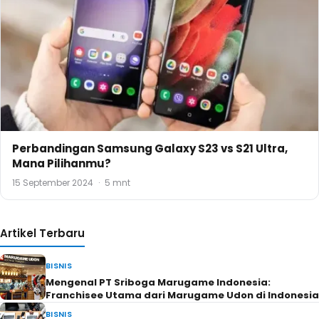
Perbandingan Samsung Galaxy S23 vs S21 Ultra,
Mana Pilihanmu?
15 September 2024
·
5 mnt
Artikel Terbaru
BISNIS
Mengenal PT Sriboga Marugame Indonesia:
Franchisee Utama dari Marugame Udon di Indonesia
BISNIS