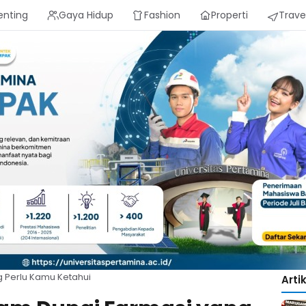
enting
Gaya Hidup
Fashion
Properti
Trave
g Perlu Kamu Ketahui
Arti