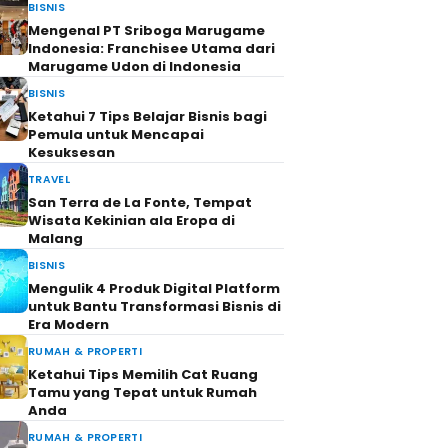
BISNIS
Mengenal PT Sriboga Marugame
Indonesia: Franchisee Utama dari
Marugame Udon di Indonesia
BISNIS
Ketahui 7 Tips Belajar Bisnis bagi
Pemula untuk Mencapai
Kesuksesan
TRAVEL
San Terra de La Fonte, Tempat
Wisata Kekinian ala Eropa di
Malang
BISNIS
Mengulik 4 Produk Digital Platform
untuk Bantu Transformasi Bisnis di
Era Modern
RUMAH & PROPERTI
Ketahui Tips Memilih Cat Ruang
Tamu yang Tepat untuk Rumah
Anda
RUMAH & PROPERTI