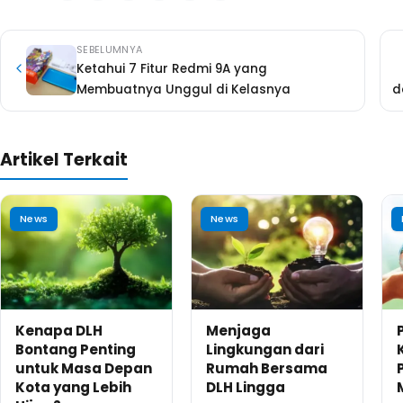
SEBELUMNYA
Ketahui 7 Fitur Redmi 9A yang
Membuatnya Unggul di Kelasnya
d
Artikel Terkait
News
News
Kenapa DLH
Menjaga
Bontang Penting
Lingkungan dari
untuk Masa Depan
Rumah Bersama
Kota yang Lebih
DLH Lingga