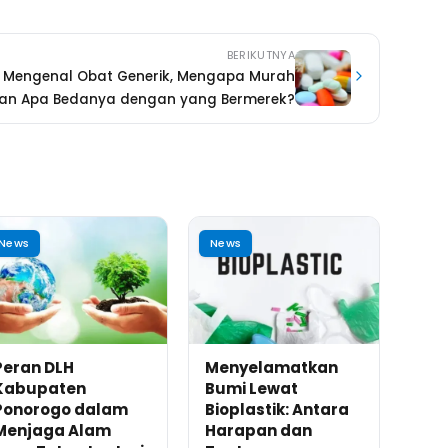
BERIKUTNYA
Mengenal Obat Generik, Mengapa Murah
an Apa Bedanya dengan yang Bermerek?
News
News
Peran DLH
Menyelamatkan
Kabupaten
Bumi Lewat
Ponorogo dalam
Bioplastik: Antara
Menjaga Alam
Harapan dan