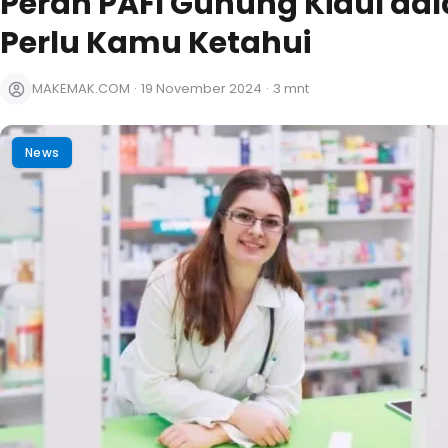
Peran PAFI Gunung Kidul da
Perlu Kamu Ketahui
MAKEMAK.COM
·
19 November 2024
·
3 mnt
News