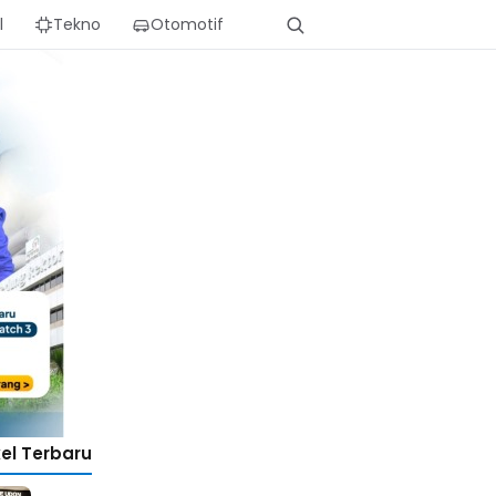
l
Tekno
Otomotif
kel Terbaru