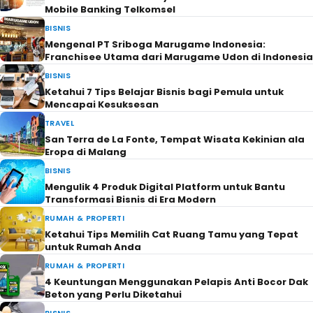
Mobile Banking Telkomsel
BISNIS
Mengenal PT Sriboga Marugame Indonesia:
Franchisee Utama dari Marugame Udon di Indonesia
BISNIS
Ketahui 7 Tips Belajar Bisnis bagi Pemula untuk
Mencapai Kesuksesan
TRAVEL
San Terra de La Fonte, Tempat Wisata Kekinian ala
Eropa di Malang
BISNIS
Mengulik 4 Produk Digital Platform untuk Bantu
Transformasi Bisnis di Era Modern
RUMAH & PROPERTI
Ketahui Tips Memilih Cat Ruang Tamu yang Tepat
untuk Rumah Anda
RUMAH & PROPERTI
4 Keuntungan Menggunakan Pelapis Anti Bocor Dak
Beton yang Perlu Diketahui