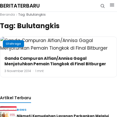
BERITATERBARU
Beranda
Tag: Bulutangkis
Tag:
Bulutangkis
Olahraga
Ganda Campuran Alfian/Annisa Gagal
Menjatuhkan Pemain Tiongkok di Final Bitburger
3 November 2014
·
1 mnt
Artikel Terbaru
BISNIS
Nikmati Kemudahan Layanan Perbankan Melalui