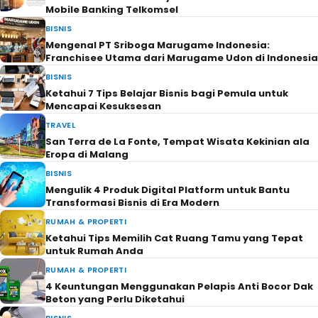
Mobile Banking Telkomsel
BISNIS
Mengenal PT Sriboga Marugame Indonesia:
Franchisee Utama dari Marugame Udon di Indonesia
BISNIS
Ketahui 7 Tips Belajar Bisnis bagi Pemula untuk
Mencapai Kesuksesan
TRAVEL
San Terra de La Fonte, Tempat Wisata Kekinian ala
Eropa di Malang
BISNIS
Mengulik 4 Produk Digital Platform untuk Bantu
Transformasi Bisnis di Era Modern
RUMAH & PROPERTI
Ketahui Tips Memilih Cat Ruang Tamu yang Tepat
untuk Rumah Anda
RUMAH & PROPERTI
4 Keuntungan Menggunakan Pelapis Anti Bocor Dak
Beton yang Perlu Diketahui