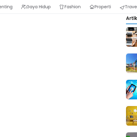
enting
Gaya Hidup
Fashion
Properti
Trave
Arti