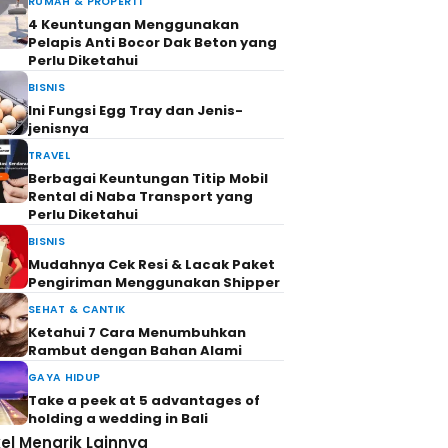
RUMAH & PROPERTI
4 Keuntungan Menggunakan
Pelapis Anti Bocor Dak Beton yang
Perlu Diketahui
BISNIS
Ini Fungsi Egg Tray dan Jenis-
jenisnya
TRAVEL
Berbagai Keuntungan Titip Mobil
Rental di Naba Transport yang
Perlu Diketahui
BISNIS
Mudahnya Cek Resi & Lacak Paket
Pengiriman Menggunakan Shipper
SEHAT & CANTIK
Ketahui 7 Cara Menumbuhkan
Rambut dengan Bahan Alami
GAYA HIDUP
Take a peek at 5 advantages of
holding a wedding in Bali
kel Menarik Lainnya