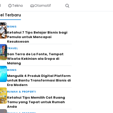
l
Tekno
Otomotif
kel Terbaru
BISNIS
Ketahui 7 Tips Belajar Bisnis bagi
Pemula untuk Mencapai
Kesuksesan
TRAVEL
San Terra de La Fonte, Tempat
Wisata Kekinian ala Eropa di
Malang
BISNIS
Mengulik 4 Produk Digital Platform
untuk Bantu Transformasi Bisnis di
Era Modern
RUMAH & PROPERTI
Ketahui Tips Memilih Cat Ruang
Tamu yang Tepat untuk Rumah
Anda