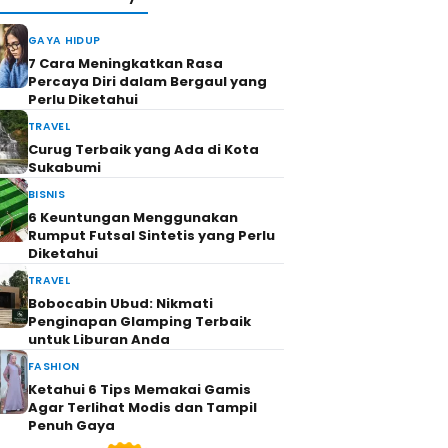
GAYA HIDUP
7 Cara Meningkatkan Rasa
Percaya Diri dalam Bergaul yang
Perlu Diketahui
TRAVEL
Curug Terbaik yang Ada di Kota
Sukabumi
BISNIS
6 Keuntungan Menggunakan
Rumput Futsal Sintetis yang Perlu
Diketahui
TRAVEL
Bobocabin Ubud: Nikmati
Penginapan Glamping Terbaik
untuk Liburan Anda
FASHION
Ketahui 6 Tips Memakai Gamis
Agar Terlihat Modis dan Tampil
Penuh Gaya