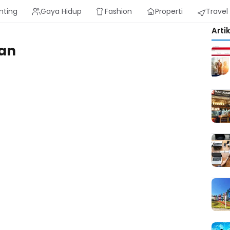
nting
Gaya Hidup
Fashion
Properti
Travel
Arti
an