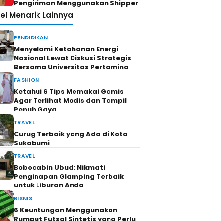
Pengiriman Menggunakan Shipper
kel Menarik Lainnya
PENDIDIKAN
Menyelami Ketahanan Energi
Nasional Lewat Diskusi Strategis
Bersama Universitas Pertamina
FASHION
Ketahui 6 Tips Memakai Gamis
Agar Terlihat Modis dan Tampil
Penuh Gaya
TRAVEL
Curug Terbaik yang Ada di Kota
Sukabumi
TRAVEL
Bobocabin Ubud: Nikmati
Penginapan Glamping Terbaik
untuk Liburan Anda
BISNIS
6 Keuntungan Menggunakan
Rumput Futsal Sintetis yang Perlu