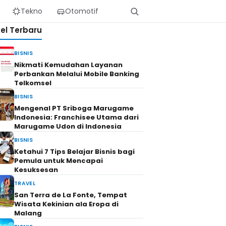
Tekno
Otomotif
kel Terbaru
BISNIS
Nikmati Kemudahan Layanan
Perbankan Melalui Mobile Banking
Telkomsel
BISNIS
Mengenal PT Sriboga Marugame
Indonesia: Franchisee Utama dari
Marugame Udon di Indonesia
BISNIS
Ketahui 7 Tips Belajar Bisnis bagi
Pemula untuk Mencapai
Kesuksesan
TRAVEL
San Terra de La Fonte, Tempat
Wisata Kekinian ala Eropa di
Malang