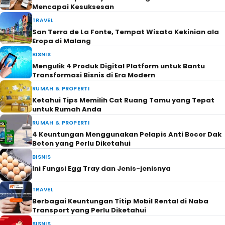
Mencapai Kesuksesan
TRAVEL
San Terra de La Fonte, Tempat Wisata Kekinian ala
Eropa di Malang
BISNIS
Mengulik 4 Produk Digital Platform untuk Bantu
Transformasi Bisnis di Era Modern
RUMAH & PROPERTI
Ketahui Tips Memilih Cat Ruang Tamu yang Tepat
untuk Rumah Anda
RUMAH & PROPERTI
4 Keuntungan Menggunakan Pelapis Anti Bocor Dak
Beton yang Perlu Diketahui
BISNIS
Ini Fungsi Egg Tray dan Jenis-jenisnya
TRAVEL
Berbagai Keuntungan Titip Mobil Rental di Naba
Transport yang Perlu Diketahui
BISNIS